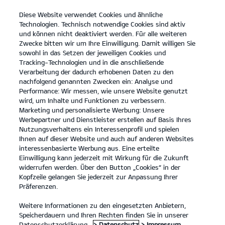
Diese Website verwendet Cookies und ähnliche
open
Technologien. Technisch notwendige Cookies sind aktiv
menu
und können nicht deaktiviert werden. Für alle weiteren
KONTAKT
Zwecke bitten wir um Ihre Einwilligung. Damit willigen Sie
sowohl in das Setzen der jeweiligen Cookies und
Tracking-Technologien und in die anschließende
Galerie
Verarbeitung der dadurch erhobenen Daten zu den
nachfolgend genannten Zwecken ein: Analyse und
...
...
GALERIE
Performance: Wir messen, wie unsere Website genutzt
wird, um Inhalte und Funktionen zu verbessern.
Marketing und personalisierte Werbung: Unsere
Kia Niro Plug-in Hybrid 1.6 GDI Plug-in Hybrid
Werbepartner und Dienstleister erstellen auf Basis Ihres
(Benzin/Strom/Automatik); 132,4 kW (180 PS):
Nutzungsverhaltens ein Interessenprofil und spielen
Ihnen auf dieser Website und auch auf anderen Websites
Kraftstoffverbrauch gewichtet kombiniert 2,7 l/100 km;
interessenbasierte Werbung aus. Eine erteilte
Stromverbrauch gewichtet kombiniert 8,3 kWh/100 km; CO₂-
Einwilligung kann jederzeit mit Wirkung für die Zukunft
Emissionen gewichtet kombiniert 61 g/km. CO₂-Klasse B.
widerrufen werden. Über den Button „Cookies“ in der
Kraftstoffverbrauch bei entladener Batterie kombiniert 5,1
Kopfzeile gelangen Sie jederzeit zur Anpassung Ihrer
l/100 km. CO₂-Klasse bei entladener Batterie D.
Präferenzen.
Weitere Informationen zu den eingesetzten Anbietern,
Die Abbildungen zeigen Sonderausstattung.
Speicherdauern und Ihren Rechten finden Sie in unserer
Datenschutzerklärung.
> Datenschutz
> Impressum